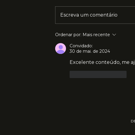
Escreva um comentário
Veja como as Tecnologias
Ordenar por:
Mais recente
Alcançam 50 Milhões de
Usuário
Convidado:
30 de mai. de 2024
Excelente conteúdo, me a
Curtir
Responder
D