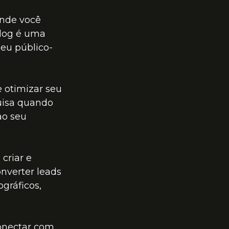
onde você 
log é uma 
seu público-
 otimizar seu 
uisa quando 
ao seu 
criar e 
onverter leads 
ográficos, 
onectar com 