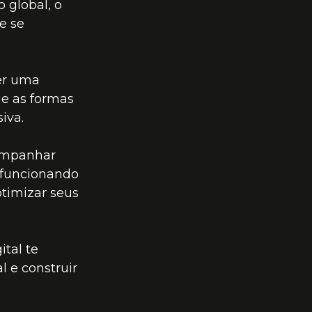
 global, o 
e se 
er uma 
e as formas 
iva.
ompanhar 
 funcionando 
otimizar seus 
tal te 
 e construir 