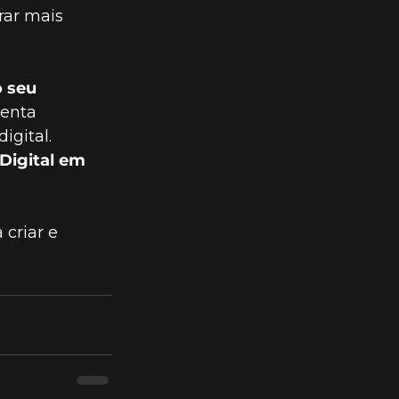
rar mais 
 seu 
enta 
igital.
Digital em 
criar e 