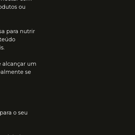
odutos ou 
 para nutrir 
nteúdo 
s.
e alcançar um 
ealmente se 
para o seu 