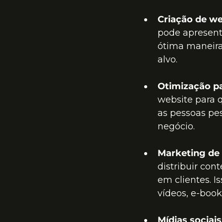
Criação de we
pode apresent
ótima maneira 
alvo.
Otimização pa
website para 
as pessoas pe
negócio.
Marketing de
distribuir con
em clientes. Is
vídeos, e-books
Mídias sociais