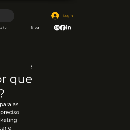
Login
tato
Blog
or que
?
para as 
preciso 
keting 
çar e 