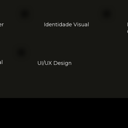
er
Identidade Visual
al
UI/UX Design