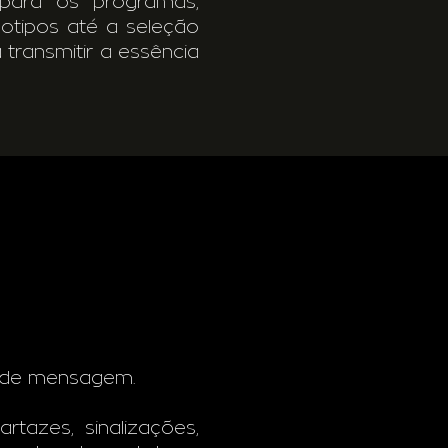
 para os programas,
gotipos até a seleção
 transmitir a essência
os de mensagem.
tazes, sinalizações,