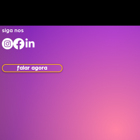
siga nos
falar agora