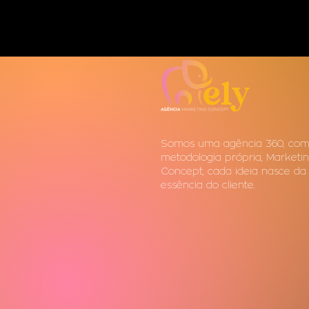
Somos uma agência 360, co
metodologia própria, Marketi
Concept, cada ideia nasce da
essência do cliente.