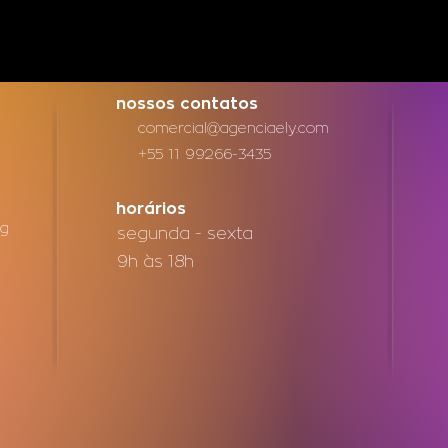
nossos contatos
comercial@agenciaely.com
+55 11 99266-3435
m
horários
ng
segunda - sexta
9h às 18h